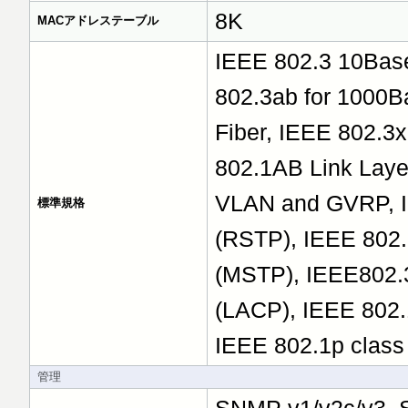
8K
MACアドレステーブル
IEEE 802.3 10Bas
802.3ab for 1000B
Fiber, IEEE 802.3
802.1AB Link Laye
VLAN and GVRP, I
標準規格
(RSTP), IEEE 802.
(MSTP), IEEE802.3
(LACP), IEEE 802.
IEEE 802.1p class 
管理