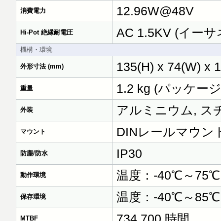
12.96W@48V
消費電力
AC 1.5KV (イ
Hi-Pot 絶縁耐電圧
機構・環境
135(H) x 74(W) x 
外形寸法 (mm)
1.2 kg (パッケー
重量
アルミニウム, ス
外装
DINレールマウン
マウント
IP30
防塵/防水
温度：-40℃～75℃
動作環境
温度：-40℃～85℃
保存環境
734,700 時間
MTBF