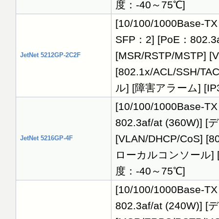
度：-40～75℃]
[10/100/1000Base-TX 
SFP：2] [PoE：802.3
[MSR/RSTP/MSTP] [
JetNet 5212GP-2C2F
[802.1x/ACL/SS
ル] [障害アラーム] [IP3
[10/100/1000Base-TX
802.3af/at (360W)
[VLAN/DHCP/CoS] [
JetNet 5216GP-4F
ローカルコンソール] [障害
度：-40～75℃]
[10/100/1000Base-TX
802.3af/at (240W)