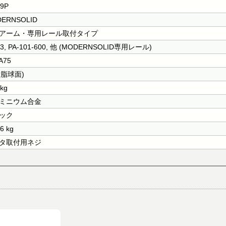
19P
ERNSOLID
アーム・専用レール取付タイプ
03, PA-101-600, 他 (MODERNSOLID専用レール)
A75
樹脂球面)
kg
ミニウム合金
ック
6 kg
タ取付用ネジ