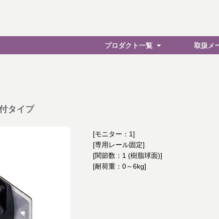
プロダクト一覧
取扱メ
付タイプ
[モニター：1]
[専用レール固定]
[関節数：1 (樹脂球面)]
[耐荷重：0～6kg]