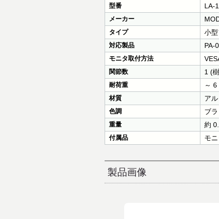
型番
LA-
メーカー
MOD
タイプ
小型
対応製品
PA-
モニタ取付方法
VES
関節数
1 (
耐荷重
～ 6 
材質
アル
色調
ブラ
重量
約 0.
付属品
モニ
製品画像