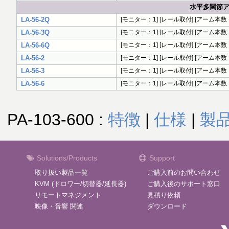
水平多関節ア
LA-56-2Q
[モニター：1] [レール取付] [アーム本数：
LA-56-3Q
[モニター：1] [レール取付] [アーム本数：
LA-56-6Q
[モニター：1] [レール取付] [アーム本数：
LA-56-2
[モニター：1] [レール取付] [アーム本数：1
LA-56-3
[モニター：1] [レール取付] [アーム本数：
LA-56-6
[モニター：1] [レール取付] [アーム本数：1
PA-103-600 :
特徴
|
仕様
|
製
Solutions/Products
Support
取り扱い製品一覧
ご購入前のお問い合わせ
KVM (ドロワー/切替器/延長器)
ご購入後のサポート窓口
リモートマネジメント
見積り依頼
映像・音響 関連
ダウンロード