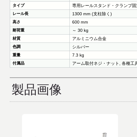
タイプ
専用レールスタンド・クランプ固
レール長
1300 mm (支柱除く)
高さ
600 mm
耐荷重
～ 30 kg
材質
アルミニウム合金
色調
シルバー
重量
7.3 kg
付属品
アーム取付ネジ・ナット, 各種工具
製品画像