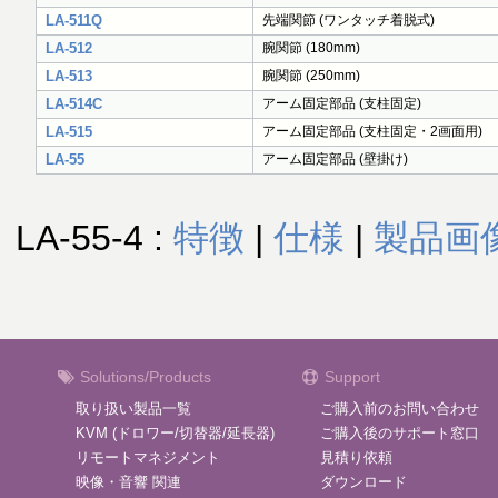
LA-511Q
先端関節 (ワンタッチ着脱式)
LA-512
腕関節 (180mm)
LA-513
腕関節 (250mm)
LA-514C
アーム固定部品 (支柱固定)
LA-515
アーム固定部品 (支柱固定・2画面用)
LA-55
アーム固定部品 (壁掛け)
LA-55-4 :
特徴
|
仕様
|
製品画
Solutions/Products
Support
取り扱い製品一覧
ご購入前のお問い合わせ
KVM (ドロワー/切替器/延長器)
ご購入後のサポート窓口
リモートマネジメント
見積り依頼
映像・音響 関連
ダウンロード