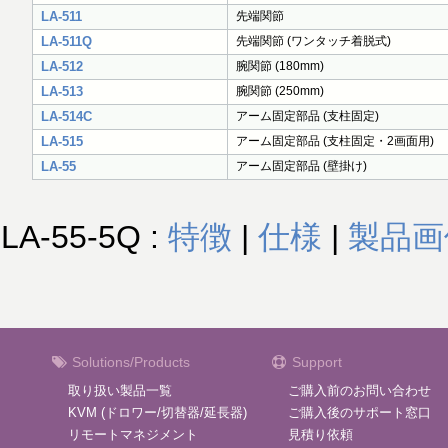
LA-511
先端関節
LA-511Q
先端関節 (ワンタッチ着脱式)
LA-512
腕関節 (180mm)
LA-513
腕関節 (250mm)
LA-514C
アーム固定部品 (支柱固定)
LA-515
アーム固定部品 (支柱固定・2画面用)
LA-55
アーム固定部品 (壁掛け)
LA-55-5Q :
特徴
|
仕様
|
製品画
Solutions/Products
Support
取り扱い製品一覧
ご購入前のお問い合わせ
KVM (ドロワー/切替器/延長器)
ご購入後のサポート窓口
リモートマネジメント
見積り依頼