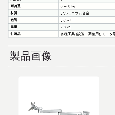
耐荷重
0 ～ 8 kg
材質
アルミニウム合金
色調
シルバー
重量
2.8 kg
付属品
各種工具 (設置・調整用), モニ
製品画像