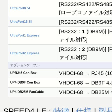
[RS232/RS422/RS48
UltraPort8 SI
[ロープロファイル対応
[RS232/RS422/RS48
UltraPort16 SI
[RS232：
1
(DB9M)] [
UltraPort1 Express
ァイル対応]
[RS232：
2
(DB9M)] [
UltraPort2 Express
ァイル対応]
オプションケーブル
VHDCI-68 → RJ45 (
UPRJ45 Con Box
VHDCI-68 → DB9F 
UP4 DB9F Con Box
VHDCI-68 → DB25M
UP4 DB25M FanCable
SPEED4 LE :
特徴
|
仕様
|
製