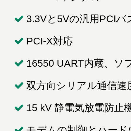
3.3Vと5Vの汎用PCI
PCI-X対応
16550 UART内蔵
双方向シリアル通信速度は9
15 kV 静電気放電防止
モデムの制御とハード