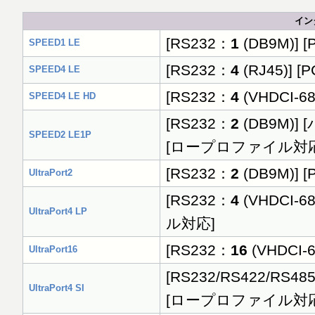
イン
[RS232：
1
(DB9M)]
SPEED1 LE
[RS232：
4
(RJ45)] [P
SPEED4 LE
[RS232：
4
(VHDCI-6
SPEED4 LE HD
[RS232：
2
(DB9M)] 
SPEED2 LE1P
[ロープロファイル対応
[RS232：
2
(DB9M)] [
UltraPort2
[RS232：
4
(VHDCI-6
UltraPort4 LP
ル対応]
[RS232：
16
(VHDCI-6
UltraPort16
[RS232/RS422/RS48
UltraPort4 SI
[ロープロファイル対応