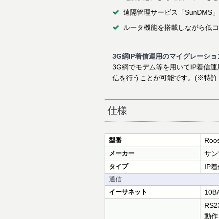
遠隔管理サービス「SunDMS
ルータ機能を搭載しながら低コス
3G網IP着信運用のマイグレーシ
3G網でモデム等を用いてIP着信運
信を行うことが可能です。(※特許 第6
仕様
型番
Roos
メーカー
サン
タイプ
IP
通信
イーサネット
10B
RS2
動作