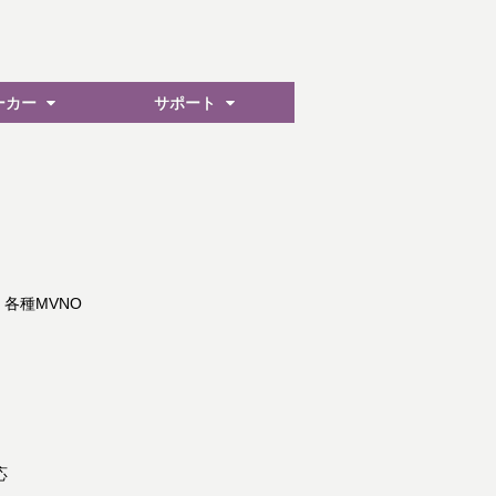
ーカー
サポート
/ 各種MVNO
応