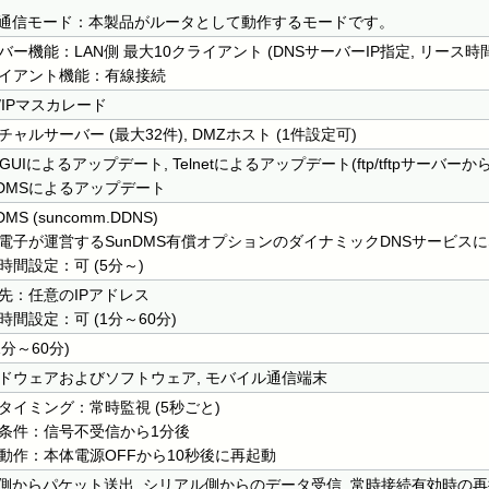
N通信モード：本製品がルータとして動作するモードです。
バー機能：LAN側 最大10クライアント (DNSサーバーIP指定, リース時
イアント機能：有線接続
T/IPマスカレード
チャルサーバー (最大32件), DMZホスト (1件設定可)
bGUIによるアップデート, Telnetによるアップデート(ftp/tftpサーバー
nDMSによるアップデート
DMS (suncomm.DDNS)
電子が運営するSunDMS有償オプションのダイナミックDNSサービス
時間設定：可 (5分～)
先：任意のIPアドレス
時間設定：可 (1分～60分)
1分～60分)
ドウェアおよびソフトウェア, モバイル通信端末
タイミング：常時監視 (5秒ごと)
条件：信号不受信から1分後
動作：本体電源OFFから10秒後に再起動
N側からパケット送出, シリアル側からのデータ受信, 常時接続有効時の再接続,