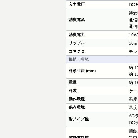
入力電圧
DC 
待受時
消費電流
通信時
通信時
消費電力
10W
リップル
50m
コネクタ
モレッ
機構・環境
約 1
外形寸法 (mm)
約 1
重量
約 1
外装
ケー
動作環境
温度
保存環境
温度
AC
耐ノイズ性
DCラ
接触
耐静電気性
気中