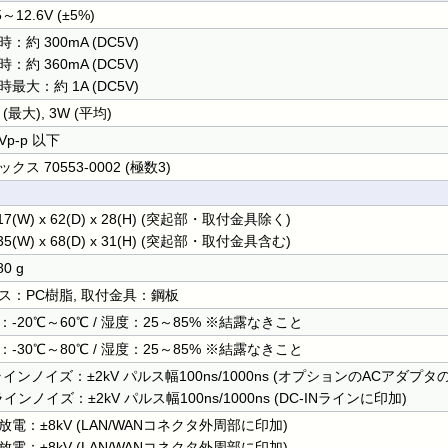
5～12.6V (±5%)
：約 300mA (DC5V)
：約 360mA (DC5V)
最大：約 1A (DC5V)
 (最大), 3W (平均)
Vp-p 以下
クス 70553-0002 (極数3)
17(W) x 62(D) x 28(H) (突起部・取付金具除く)
35(W) x 68(D) x 31(H) (突起部・取付金具含む)
80 g
ス：PC樹脂, 取付金具：鋼板
：-20℃～60℃ / 湿度：25～85% ※結露なきこと
：-30℃～80℃ / 湿度：25～85% ※結露なきこと
ラインノイズ：±2kV パルス幅100ns/1000ns (オプションのACアダプ
インノイズ：±2kV パルス幅100ns/1000ns (DC-INラインに印加)
放電：±8kV (LAN/WANコネクタ外周部に印加)
放電：±8kV (LAN/WANコネクタ外周部に印加)