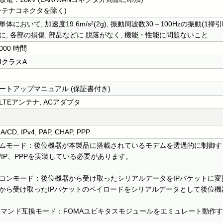
ンテナコネクタを除く)
単体において, 加速度19.6m/s²(2g), 振動周波数30～100Hzの振動(1
に, 各部の損傷, 部品などに 脱落がなく, 機能・性能に問題ないこと
,000 時間
CIクラスA
ートアップマニュアル (保証書付き)
LTEアンテナ, ACアダプタ
/CD, IPv4, PAP, CHAP, PPP
ムモード：後位機器が本製品に搭載されているモデムを透過的に制御す
P/IP、PPPを実装している必要があります。
コンモード：後位機器から受け取ったシリアルデータをIPパケットに
から受け取ったIPパケットのペイロードをシリアルデータとして後位
コマンド互換モード：FOMAユビキタスモジュールをエミュレート動作