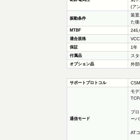
(ア
装置
振動条件
た後
MTBF
245
適合規格
VC
保証
1年
付属品
スタ
オプション品
外部
サポートプロトコル
CSMA
モデ
TC
プロ
通信モード
ーバ
AT