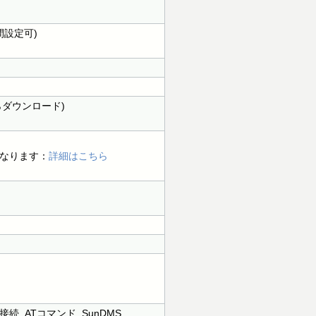
間設定可)
からダウンロード)
になります：
詳細はこちら
 ATコマンド, SunDMS