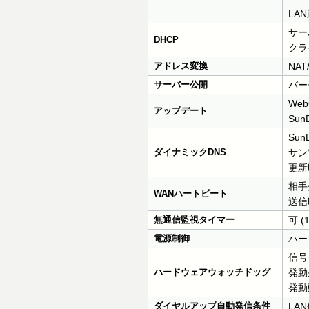
LA
サー
DHCP
クラ
アドレス変換
NA
サーバー公開
バー
We
アップデート
Su
Sun
ダイナミックDNS
サン
更新
相手
WANハートビート
送信
無通信監視タイマー
可 (
電源制御
ハー
信号
ハードウェアウォッチドッグ
発動
発動
ダイヤルアップ自動発信条件
LA