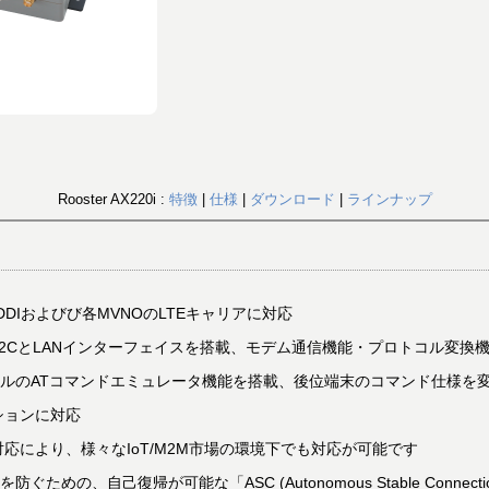
Rooster AX220i :
特徴
|
仕様
|
ダウンロード
|
ラインナップ
DIおよびび各MVNOのLTEキャリアに対応
232CとLANインターフェイスを搭載、モデム通信機能・プロトコル変
ールのATコマンドエミュレータ機能を搭載、後位端末のコマンド仕様を
ションに対応
)対応により、様々なIoT/M2M市場の環境下でも対応が可能です
めの、自己復帰が可能な「ASC (Autonomous Stable Connect