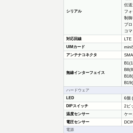
伝送速度
シリアル
フォー
制御
プロ
コマ
対応回線
LT
UIMカード
mini
アンテナコネクタ
SMA
B1(
B8(
無線インターフェイス
B18
B19
ハードウェア
LED
6個 
DIPスイッチ
2ビッ
温度センサー
ケー
電圧センサー
DCI
電源