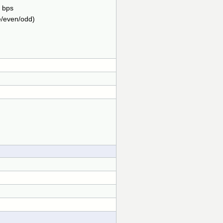
 bps
even/odd)