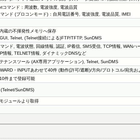
lnetコマンド：周波数, 電波強度, 電波品質
コマンド (プロコンモード)：自局電話番号, 電波強度, 電波品質, IMEI
内蔵の不揮発性メモリへ保存
GUI, Telnet, (Telnet接続による)FTP/TFTP, SunDMS
コマンド, 電波状態, 回線情報, 認証, IP着信, SMS受信, TCP情報, W
CP情報, TELNET情報, ダイナミックDNSなど
テナンスツール (AX専用アプリケーション), Telnet, SunDMS
RWARD・INPUTあわせて40件 (動作(許可/遮断)/方向/プロトコル/宛先
10件まで登録可能
(Telnet/SunDMS)
モジュールより取得