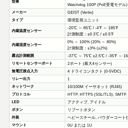
型番
Watchdog 100P (PoE受電モデル)
メーカー
GEIST (Vertiv)
タイプ
環境監視ユニット
-20℃ ～ 85℃ / -4℉ ～ 185℉
内蔵温度センサー
計測制度：±0.3℃ / ±0.5℉
0% ～ 100% (20% ～ 80%)
内蔵湿度センサー
計測制度：±3% (±2%)
露点計測範囲
-37℃ ～ 75℃ ±2.5℃ / -35℉ ～ 1
リモートセンサーポート
2ポート (最大4センサー)
無電圧接点入力
4 ドライコンタクト (0-5VDC)
リレー出力
1
ネットワーク
10/100M イーサネット (RJ45)
プロトコル
HTTP, HTTPS (SSL/TLS), SMTP, 
LED
アクティブ, アイドル
ボタン
リブートボタン
外装
ヘビースチール, パウダーコート仕
マウント
0U または 1U