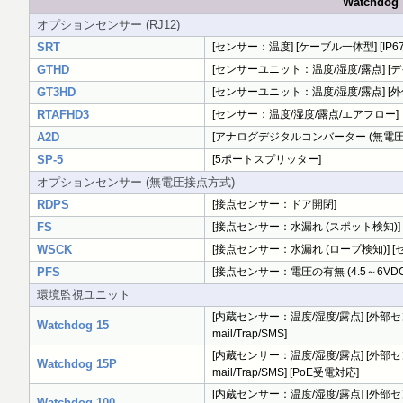
Watchd
オプションセンサー (RJ12)
SRT
[センサー：温度] [ケーブル一体型] [IP67
GTHD
[センサーユニット：温度/湿度/露点] [
GT3HD
[センサーユニット：温度/湿度/露点] [外付け
RTAFHD3
[センサー：温度/湿度/露点/エアフロー]
A2D
[アナログデジタルコンバーター (無電圧接点, 
SP-5
[5ポートスプリッター]
オプションセンサー (無電圧接点方式)
RDPS
[接点センサー：ドア開閉]
FS
[接点センサー：水漏れ (スポット検知)]
WSCK
[接点センサー：水漏れ (ロープ検知)] [
PFS
[接点センサー：電圧の有無 (4.5～6VDC
環境監視ユニット
[内蔵センサー：温度/湿度/露点] [外部セン
Watchdog 15
mail/Trap/SMS]
[内蔵センサー：温度/湿度/露点] [外部セン
Watchdog 15P
mail/Trap/SMS] [PoE受電対応]
[内蔵センサー：温度/湿度/露点] [外部セ
Watchdog 100