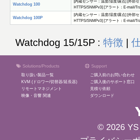
[内蔵センサー：温度/湿度/露点] [外部セ
Watchdog 100
HTTPS/SNMPv3] [アラート：E-mail/T
[内蔵センサー：温度/湿度/露点] [外部セ
Watchdog 100P
HTTPS/SNMPv3] [アラート：E-mail/
Watchdog 15/15P :
特徴
|
Solutions/Products
Support
取り扱い製品一覧
ご購入前のお問い合わせ
KVM (ドロワー/切替器/延長器)
ご購入後のサポート窓口
リモートマネジメント
見積り依頼
映像・音響 関連
ダウンロード
© 2026 YS 