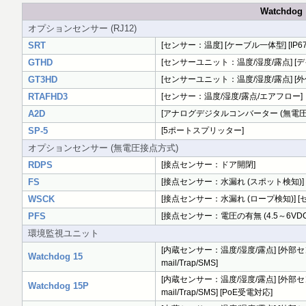
Watchd
オプションセンサー (RJ12)
SRT
[センサー：温度] [ケーブル一体型] [IP67
GTHD
[センサーユニット：温度/湿度/露点] [
GT3HD
[センサーユニット：温度/湿度/露点] [外付け
RTAFHD3
[センサー：温度/湿度/露点/エアフロー]
A2D
[アナログデジタルコンバーター (無電圧接点, 
SP-5
[5ポートスプリッター]
オプションセンサー (無電圧接点方式)
RDPS
[接点センサー：ドア開閉]
FS
[接点センサー：水漏れ (スポット検知)]
WSCK
[接点センサー：水漏れ (ロープ検知)] [
PFS
[接点センサー：電圧の有無 (4.5～6VDC
環境監視ユニット
[内蔵センサー：温度/湿度/露点] [外部セン
Watchdog 15
mail/Trap/SMS]
[内蔵センサー：温度/湿度/露点] [外部セン
Watchdog 15P
mail/Trap/SMS] [PoE受電対応]