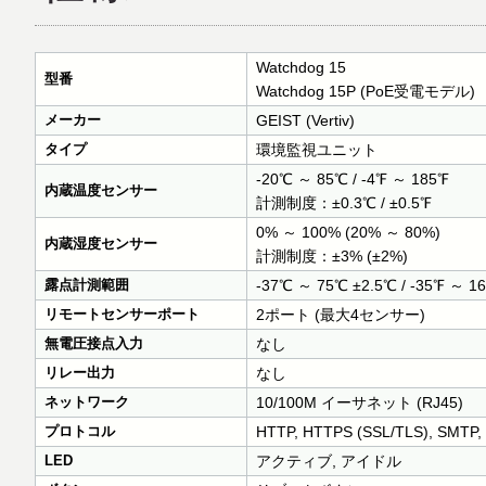
Watchdog 15
型番
Watchdog 15P (PoE受電モデル)
メーカー
GEIST (Vertiv)
タイプ
環境監視ユニット
-20℃ ～ 85℃ / -4℉ ～ 185℉
内蔵温度センサー
計測制度：±0.3℃ / ±0.5℉
0% ～ 100% (20% ～ 80%)
内蔵湿度センサー
計測制度：±3% (±2%)
露点計測範囲
-37℃ ～ 75℃ ±2.5℃ / -35℉ ～ 1
リモートセンサーポート
2ポート (最大4センサー)
無電圧接点入力
なし
リレー出力
なし
ネットワーク
10/100M イーサネット (RJ45)
プロトコル
HTTP, HTTPS (SSL/TLS), SMTP, 
LED
アクティブ, アイドル