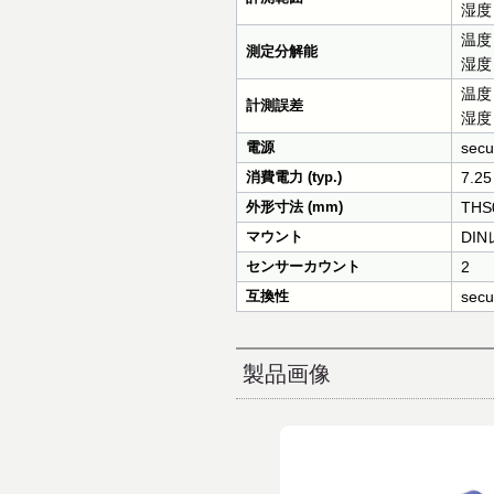
湿度：
温度：0
測定分解能
湿度
温度：
計測誤差
湿度：
電源
sec
消費電力 (typ.)
7.25
外形寸法 (mm)
THS0
マウント
DI
センサーカウント
2
互換性
secu
製品画像