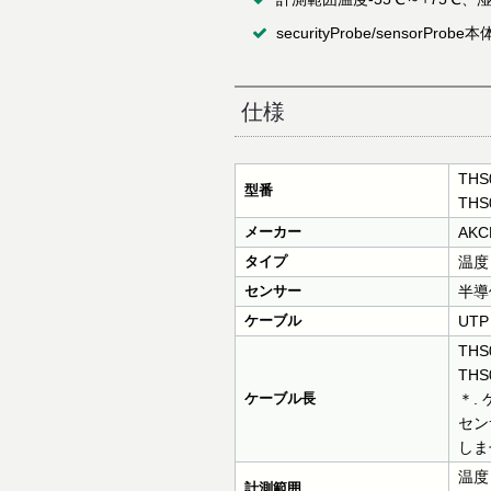
securityProbe/senso
仕様
THS
型番
THS
メーカー
AKC
タイプ
温度
センサー
半導
ケーブル
UTP
THS
TH
ケーブル長
＊.
セン
しま
温度：
計測範囲