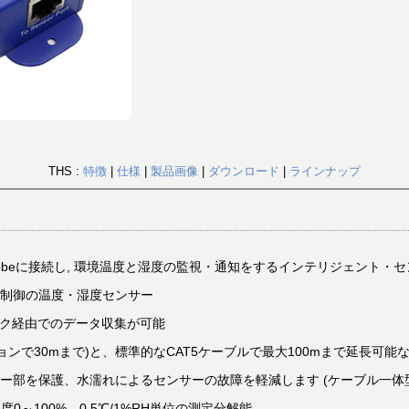
THS :
特徴
|
仕様
|
製品画像
|
ダウンロード
|
ラインナップ
/sensorProbeに接続し, 環境温度と湿度の監視・通知をするインテリジェント・
制御の温度・湿度センサー
ワーク経由でのデータ収集が可能
ションで30mまで)と、標準的なCAT5ケーブルで最大100mまで延長可
ー部を保護、水濡れによるセンサーの故障を軽減します (ケーブル一体
度0～100%、0.5℃/1%RH単位の測定分解能