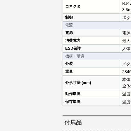
RJ45
コネクタ
3.5
制御
ボタン
電源
電源
電源ア
消費電力
最大 
ESD保護
人体
機構・環境
外装
メタ
重量
2840
本体サ
外形寸法 (mm)
全体サ
動作環境
温度
保存環境
温度
付属品