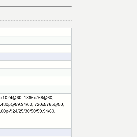
80x1024@60, 1366x768@60,
x480p@59.94/60, 720x576p@50,
60p@24/25/30/50/59.94/60,