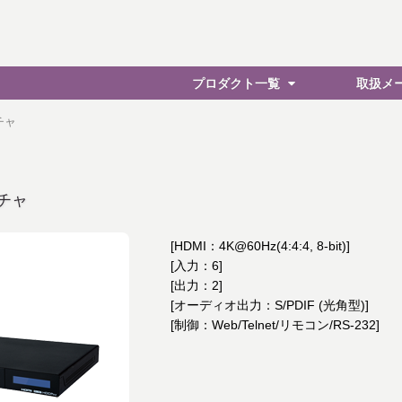
プロダクト一覧
取扱メ
チャ
チャ
[HDMI：4K@60Hz(4:4:4, 8-bit)]
[入力：6]
[出力：2]
[オーディオ出力：S/PDIF (光角型)]
[制御：Web/Telnet/リモコン/RS-232]