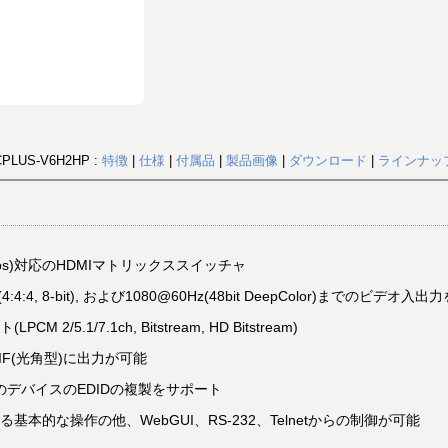
CPLUS-V6H2HP :
特徴
|
仕様
|
付属品
|
製品画像
|
ダウンロード
|
ラインナッ
Gbps)対応のHDMIマトリックススイッチャ
Hz(4:4:4, 8-bit), および1080@60Hz(48bit DeepColor)までのビデオ
5.1/7.1ch, Bitstream, HD Bitstream)
IF(光角型)に出力が可能
2のデバイスのEDIDの複製をサポート
本的な操作の他、WebGUI、RS-232、Telnetからの制御が可能