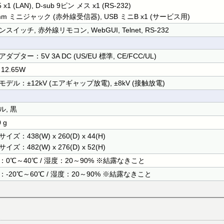
 x1 (LAN), D-sub 9ピン メス x1 (RS-232)
mm ミニジャック (赤外線受信器), USB ミニB x1 (サービス用)
スイッチ, 赤外線リモコン, WebGUI, Telnet, RS-232
ダプター：5V 3A DC (US/EU 標準, CE/FCC/UL)
12.65W
モデル：±12kV (エアギャップ放電), ±8kV (接触放電)
ル, 黒
 g
イズ：438(W) x 260(D) x 44(H)
イズ：482(W) x 276(D) x 52(H)
：0℃～40℃ / 湿度：20～90% ※結露なきこと
：-20℃～60℃ / 湿度：20～90% ※結露なきこと