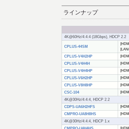
ラインナップ
4K@60Hz/4:4:4 (18Gbps), HDCP 2.2
[HD
CPLUS-44SM
[LAN
CPLUS-V4H2HP
[HDM
CPLUS-V4H4H
[HDM
CPLUS-V4H4HP
[HD
CPLUS-V6H2HP
[HD
CPLUS-V8H8HP
[HD
CSC-104
[HD
4K@30Hz/4:4:4, HDCP 2.2
CDPS-UA6H2HFS
[HD
CMPRO-UA8H8HS
[HDM
4K@30Hz/4:4:4, HDCP 1.x
CMPRO-U4H4HS
[HDM