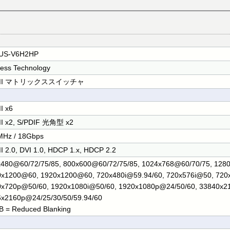
US-V6H2HP
ess Technology
MI マトリックススイッチャ
I x6
I x2, S/PDIF 光角型 x2
MHz / 18Gbps
 2.0, DVI 1.0, HDCP 1.x, HDCP 2.2
x480@60/72/75/85, 800x600@60/72/75/85, 1024x768@60/70/75, 12
0x1200@60, 1920x1200@60, 720x480i@59.94/60, 720x576i@50, 720
x720p@50/60, 1920x1080i@50/60, 1920x1080p@24/50/60, 33840x21
x2160p@24/25/30/50/59.94/60
 = Reduced Blanking