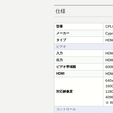
仕様
型番
CPL
メーカー
Cypr
タイプ
HD
ビデオ
入力
HDM
出力
HDM
ビデオ帯域幅
600
HDMI
HDMI
640
160
対応解像度
1280
4096
※ RB
コントロール